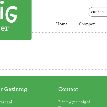
zoeken
naar:
Home
Shoppen
r Gezinnig
Contact
E:
info@gezinnig.nl
verhaal