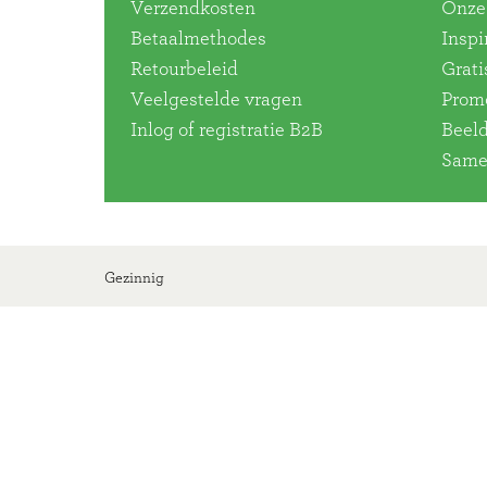
Verzendkosten
Onze 
Betaalmethodes
Inspi
Retourbeleid
Grati
Veelgestelde vragen
Promo
Inlog of registratie B2B
Beel
Same
Gezinnig