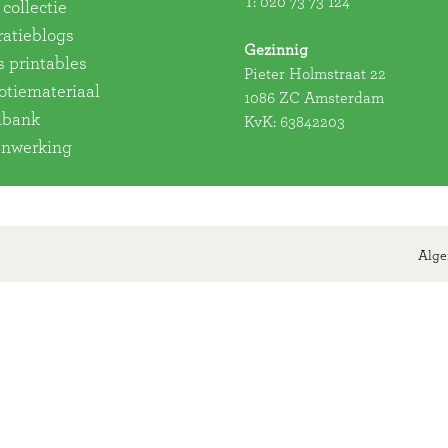
T:
020 73 73 124
collectie
ratieblogs
Gezinnig
s printables
Pieter Holmstraat 22
tiemateriaal
1086 ZC Amsterdam
dbank
KvK: 63842203
nwerking
Alge