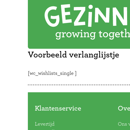
Voorbeeld verlanglijstje
[wc_wishlists_single ]
Klantenservice
Ove
Levertijd
Ons 