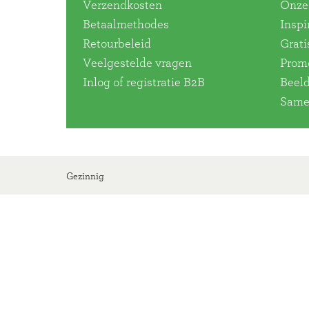
Verzendkosten
Onze 
Betaalmethodes
Inspi
Retourbeleid
Grati
Veelgestelde vragen
Promo
Inlog of registratie B2B
Beel
Same
Gezinnig