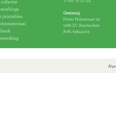
T:
020 73 73 124
collectie
ratieblogs
Gezinnig
s printables
Pieter Holmstraat 22
tiemateriaal
1086 ZC Amsterdam
dbank
KvK: 63842203
nwerking
Alge