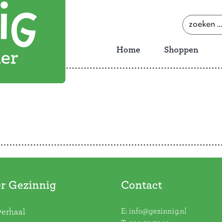
zoeken
naar:
Home
Shoppen
r Gezinnig
Contact
E:
info@gezinnig.nl
verhaal