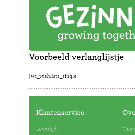
Voorbeeld verlanglijstje
[wc_wishlists_single ]
Klantenservice
Ove
Levertijd
Ons 