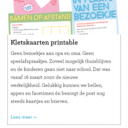
Kletskaarten printable
Geen bezoekjes aan opa en oma. Geen
speelafspraakjes. Zoveel mogelijk thuisblijven
en de kinderen gaan niet naar school. Dat was
vanaf 16 maart 2020 de nieuwe
werkelijkheid. Gelukkig kunnen we bellen,
appen en facetimen én bezorgt de post nog
steeds kaartjes en brieven.
Wij hebben vier kletskaarten gemaakt. Print en
knip ze uit, plak ze op karton of een A4tje en
Lees meer >>
maak iemand blij met echte post.