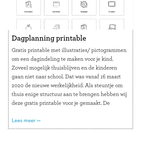
Dagplanning printable
Gratis printable met illustraties/ pictogrammen
om een dagindeling te maken voor je kind.
Zoveel mogelijk thuisblijven en de kinderen
gaan niet naar school. Dat was vanaf 16 maart
2020 de nieuwe werkelijkheid. Als steuntje om
thuis enige structuur aan te brengen hebben wij
deze gratis printable voor je gemaakt. De
plaatjes zijn een selectie van pictogrammen die
als magneetjes geleverd worden bij onze
Lees meer >>
planningtools: een paar afbeeldingen van de
Checkpad
en en een paar afbeeldingen van de