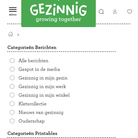
Terug
naar
Categorieën Berichten
de
startpagina
Alle berichten
Gespot in de media
Gezinnig in mijn gezin
Gezinnig in mijn werk
Gezinnig in mijn winkel
Kletscollectie
Nieuws van gezinnig
Ouderschap
Categorieën Printables