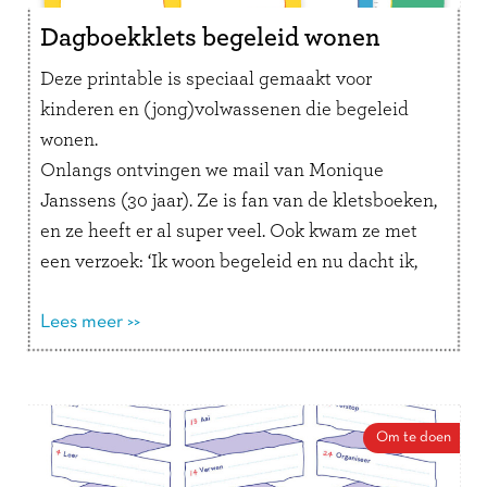
Dagboekklets begeleid wonen
Deze printable is speciaal gemaakt voor
kinderen en (jong)volwassenen die begeleid
wonen.
Onlangs ontvingen we mail van Monique
Janssens (30 jaar). Ze is fan van de kletsboeken,
en ze heeft er al super veel. Ook kwam ze met
een verzoek: ‘Ik woon begeleid en nu dacht ik,
kunt u niet een invulboekje maken waarin je
bijvoorbeeld kan noteren wie je als begeleiding
Lees meer >>
had vandaag. Dat zou ik heel leuk vinden.’
Dat vonden wij een prachtig plan. Dus bijgaand
presenteren wij onze gloednieuwe printable
Om te doen
Dagboekklets begeleid wonen. Hij bestaat uit
drie pagina’s: