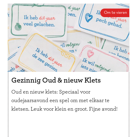
Weekplanner kind
. Nu dus een speciale versie
Om te vieren
om van papier – met enig knip en plakwerk –
dagplanningen te maken.
Hoe werkt het?
Print en knip de illustraties (zo vaak je
wilt/nodig hebt)
Op een leeg vel papier noteer je tijdstippen en
plak je activiteiten (bijvoorbeeld tijdvakken van
30, 45 of 60 minuten)
Gezinnig Oud & nieuw Klets
Oud en nieuw klets: Speciaal voor
oudejaarsavond een spel om met elkaar te
kletsen. Leuk voor klein en groot. Fijne avond!