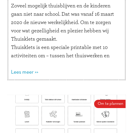
Zoveel mogelijk thuisblijven en de kinderen
gaan niet naar school. Dat was vanaf 16 maart
2020 de nieuwe werkelijkheid. Om te zorgen
voor wat gezelligheid en plezier hebben wij
Thuisklets gemaakt.
Thuisklets is een speciale printable met 10
activiteiten om – tussen het thuiswerken en
digitale onderwijs door – met je kinderen te
doen. Opdrachten, spelletjes en kletsvragen
Lees meer >>
waarmee de kids even zoet zijn. Of om ze even
op weg te helpen voordat je zelf weer achter de
computer kruipt.
Om te plannen
Veel plezier ermee en vooral succes in deze
onzekere tijden!