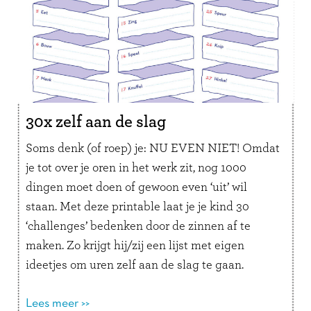
Over jouw dag
Wat heb je vandaag gedaan, welke begeleiding
was er vandaag, wat ging er goed vandaag?
Over jouw gevoel
Voelde jij je vandaag bang, boos, blij, jaloers,
rustig, tevreden, verveeld of gelukkig?
30x zelf aan de slag
Om – samen met de begeleiding – te doen
Noem om de beurt iets wat goed ging vandaag.
Soms denk (of roep) je: NU EVEN NIET! Omdat
Bedenk samen een fijne handshake. Of: Doe
je tot over je oren in het werk zit, nog 1000
een wedstrijdje! Wie kan het langst boos kijken?
dingen moet doen of gewoon even ‘uit’ wil
Wie kan het langst lachen? Wie kan het langst
staan. Met deze printable laat je je kind 30
‘halloooooooo’ zeggen?Veel plezier ermee!
‘challenges’ bedenken door de zinnen af te
maken. Zo krijgt hij/zij een lijst met eigen
ideetjes om uren zelf aan de slag te gaan.
Lees meer >>