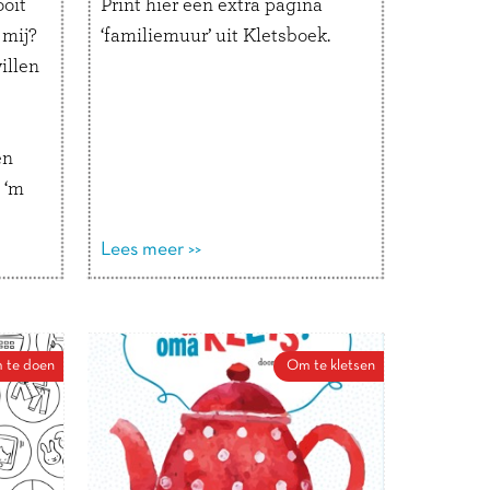
ooit
Print hier een extra pagina
 mij?
‘familiemuur’ uit Kletsboek.
illen
en
 ‘m
a of
Lees meer >>
n
ijf
 te doen
Om te kletsen
 mij?