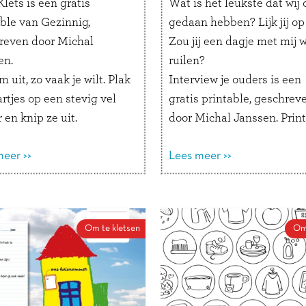
lets is een gratis
Wat is het leukste dat wij 
able van Gezinnig,
gedaan hebben? Lijk jij op
reven door Michal
Zou jij een dagje met mij w
en.
ruilen?
‘m uit, zo vaak je wilt. Plak
Interview je ouders is een
rtjes op een stevig vel
gratis printable, geschrev
 en knip ze uit.
door Michal Janssen. Print
ar ideetjes voor gebruik:
uit en laat je kind zijn pap
rstbal in de boom: kies
eer >>
mama interviewen!
Lees meer >>
dag een bal en
Tip voor je kind: Misschie
woord de vraag.
vind je het leuk om het
bel voor een cadeautje:
interview te filmen. Of schr
Om te kletsen
Om
tvanger mag het
de antwoorden op in een
utje pas openmaken als
schrift of typ ze op de
aag beantwoord is.
computer.
felversiering: leg bij
Wanneer ben je jaloers op