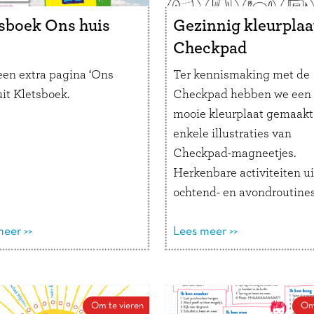
en een kaartje op het
Wanneer ben je trots op m
Stel tijdens het diner om
sboek Ons huis
Gezinnig kleurplaa
rt je vraag en laat hem
Checkpad
alle gasten beantwoorden.
 een extra pagina ‘Ons
Ter kennismaking met de
in de boom, als
uit Kletsboek.
Checkpad
hebben we een
label of leg er bij
mooie kleurplaat gemaakt
een een op het bord
enkele illustraties van
s brunch of diner.
Checkpad-magneetjes.
 Xmas!
Herkenbare activiteiten ui
ochtend- en avondroutines
Uitprinten en kleuren maa
eer >>
Lees meer >>
Om te vieren
Om