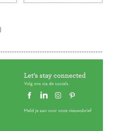
Voer
vallen op een van de vakjes en
 de
beantwoord die vraag of verzin
werkt
een vraag die begint met dat
!
woord. Veel plezier!
Let’s stay connected
Volg ons via de socials
Meld je aan voor onze nieuwsbrief