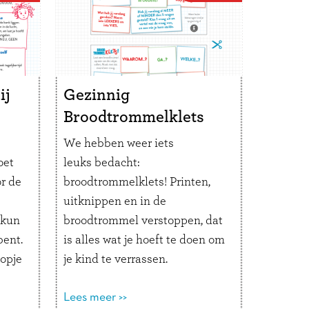
A4 pagina’s. Print ‘m
dubbelzijdig uit, knip langs de
lijn, vouw langs de
stippellijnen en je hebt een
boekje met 8 pagina’s op
ij
Gezinnig
ansichtkaartformaat.
Broodtrommelklets
We hebben weer iets
oet
leuks bedacht:
r de
broodtrommelklets! Printen,
uitknippen en in de
 kun
broodtrommel verstoppen, dat
bent.
is alles wat je hoeft te doen om
oopje
je kind te verrassen.
Of
Er staan twee versies op 1 A4-
n
tje. Laat een broodkruimel
Lees meer >>