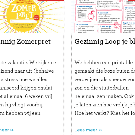
innig Zomerpret
Gezinnig Loop je bl
ote vakantie. We kijken er
We hebben een printable
alzend naar uit (behalve
gemaakt die boze buien d
e stress hoe we alles
verdwijnen als sneeuw voo
aniseerd krijgen omdat
zon en die stuiterballen
t allemaal 6 weken vrij
helemaal zen maken. Ook
en hij vliegt voorbij.
je laten zien hoe vrolijk je 
m hebben wij een
Hoe het werkt? Kies het l
able gemaakt om er extra
dat past bij je stemming. 
an te genieten.
eer >>
bedenk hoe je je zou wille
Lees meer >>