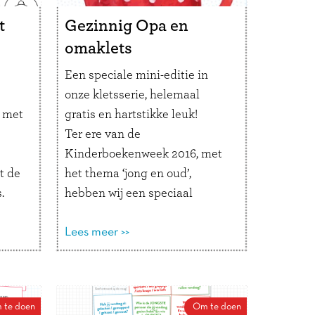
ij?
t
Gezinnig Opa en
omaklets
Een speciale mini-editie in
onze kletsserie, helemaal
 met
gratis en hartstikke leuk!
Ter ere van de
Kinderboekenweek 2016, met
t de
het thema ‘jong en oud’,
.
hebben wij een speciaal
r!
kletsboekje gemaakt. Een mini-
uitvoering met de leukste en
Lees meer >>
liefste vragen en opdrachten
die een kind aan zijn opa/oma
stelt en andersom.
 te doen
Om te doen
De download bestaat uit twee