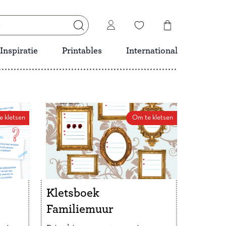
Inspiratie
Printables
International
e kletsen
Om te kletsen
s
Kletsboek
Familiemuur