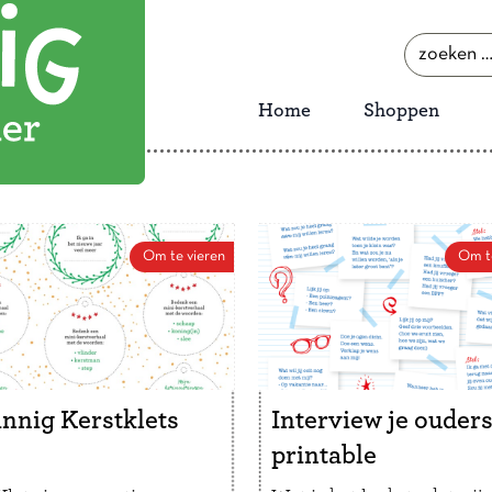
zoeken
naar:
Home
Shoppen
Om te vieren
Om t
nnig Kerstklets
Interview je ouder
printable