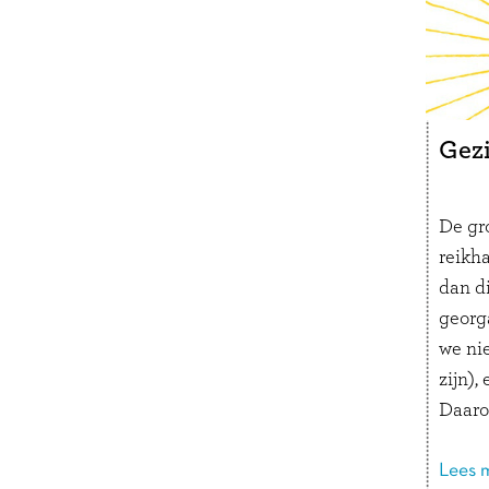
Gez
De gr
reikh
dan di
georg
we nie
zijn), 
Daaro
print
lang v
Lees m