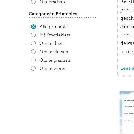
KerstK
Ouderschap
print
Categorieën Printables
gesch
Janss
Alle printables
Print 
Bij Emotieklets
de kaa
Om te doen
papier
Om te kletsen
Een pa
Om te plannen
Als ke
Lees m
Om te vieren
elke 
beant
Als la
de on
cadea
de vr
Als ta