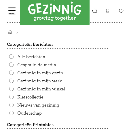
Terug
naar
Categorieën Berichten
de
startpagina
Alle berichten
Gespot in de media
Gezinnig in mijn gezin
Gezinnig in mijn werk
Gezinnig in mijn winkel
Kletscollectie
Nieuws van gezinnig
Ouderschap
Categorieën Printables