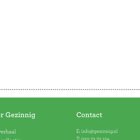
r Gezinnig
Contact
E:
info@gezinnig.nl
verhaal
T:
020 73 73 124