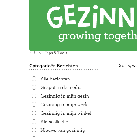
Tips & Tools
Terug
naar
Categorieën Berichten
Sorry, w
de
startpagina
Alle berichten
Gespot in de media
Gezinnig in mijn gezin
Gezinnig in mijn werk
Gezinnig in mijn winkel
Kletscollectie
Nieuws van gezinnig