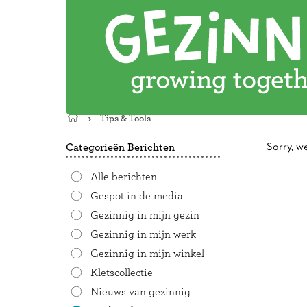
Tips & Tools
Terug
naar
Categorieën Berichten
Sorry, w
de
startpagina
Alle berichten
Gespot in de media
Gezinnig in mijn gezin
Gezinnig in mijn werk
Gezinnig in mijn winkel
Kletscollectie
Nieuws van gezinnig