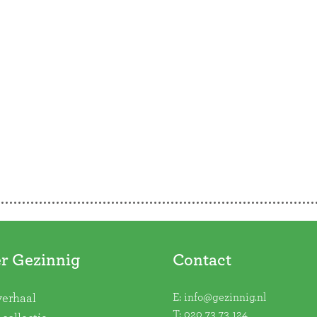
r Gezinnig
Contact
E:
info@gezinnig.nl
verhaal
T:
020 73 73 124