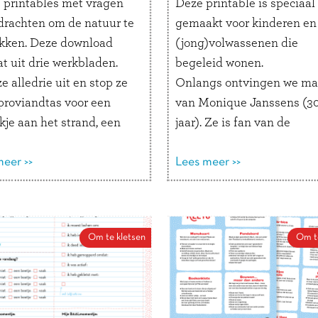
s printables met vragen
Deze printable is speciaal
drachten om de natuur te
gemaakt voor kinderen en
kken. Deze download
(jong)volwassenen die
t uit drie werkbladen.
begeleid wonen.
ze alledrie uit en stop ze
Onlangs ontvingen we ma
 proviandtas voor een
van Monique Janssens (3
kje aan het strand, een
jaar). Ze is fan van de
 park of bos. Welke
kletsboeken, en ze heeft er
rond voel je aan je
eer >>
super veel. Ook kwam ze 
Lees meer >>
? Hoe ziet de flora en
een verzoek: ‘Ik woon beg
eruit? Noteer alles in het
en nu dacht ik, kunt u niet
ek. Maak een foto of
invulboekje maken waarin 
Om te kletsen
Om t
ing van de ‘schat van de
bijvoorbeeld kan noteren w
en voer leuke opdrachten
als begeleiding had vanda
Dat zou ik heel leuk vinden
 de natuur in. Dat
Dat vonden wij een pracht