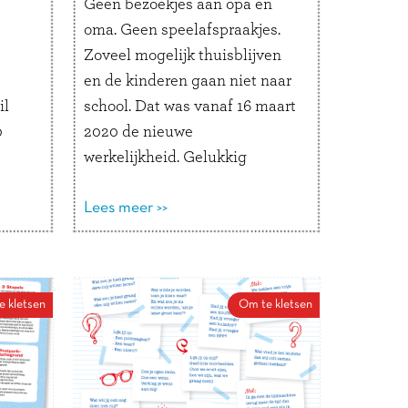
Geen bezoekjes aan opa en
oma. Geen speelafspraakjes.
Zoveel mogelijk thuisblijven
en de kinderen gaan niet naar
il
school. Dat was vanaf 16 maart
0
2020 de nieuwe
werkelijkheid. Gelukkig
 al
kunnen we bellen, appen en
met
facetimen én bezorgt de post
Lees meer >>
eleid
nog steeds kaartjes en brieven.
 een
Wij hebben vier kletskaarten
je
gemaakt. Print en knip ze uit,
e kletsen
Om te kletsen
ie je
plak ze op karton of een A4tje
ag.
en maak iemand blij met echte
.’
post.
ig
In plaats van een bezoekje