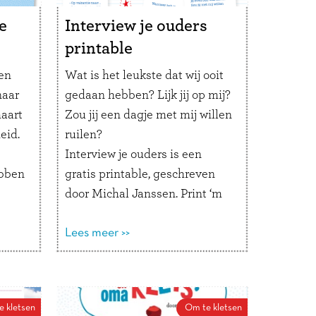
teren
Heel veel liefs
table
Samen op afstand
e
Interview je ouders
nen.
Samen uit/thuis eten
printable
s:
ven
Wat is het leukste dat wij ooit
naar
gedaan hebben? Lijk jij op mij?
n,
maart
Zou jij een dagje met mij willen
eid.
ruilen?
Interview je ouders is een
ebben
gratis printable, geschreven
door Michal Janssen. Print ‘m
,
uit en laat je kind zijn papa of
ten
mama interviewen!
Lees meer >>
kkig?
ken
Tip voor je kind: Misschien
 –
vind je het leuk om het
interview te filmen. Of schrijf
t
e kletsen
Om te kletsen
de antwoorden op in een