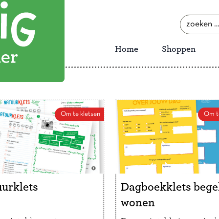
zoeken
naar:
Home
Shoppen
Om te kletsen
Om t
urklets
Dagboekklets bege
wonen