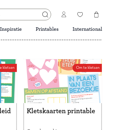
Inspiratie
Printables
International
e kletsen
Om te kletsen
leid
Kletskaarten printable