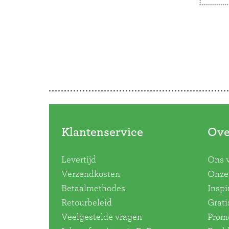
Doorbladeren
Klantenservice
Ove
Levertijd
Ons 
Verzendkosten
Onze 
Betaalmethodes
Inspi
Retourbeleid
Grati
Veelgestelde vragen
Promo