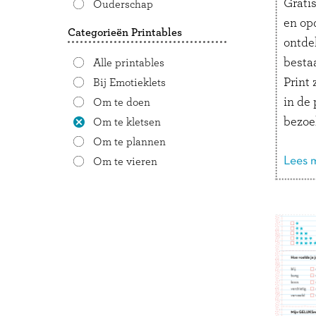
Grati
Ouderschap
en op
Categorieën Printables
ontde
bestaa
Alle printables
Print 
Bij Emotieklets
in de
Om te doen
bezoe
Om te kletsen
meer,
Om te plannen
onderg
Lees m
Om te vieren
voeten
fauna 
logbo
teken
dag’ 
uit.
Lekker