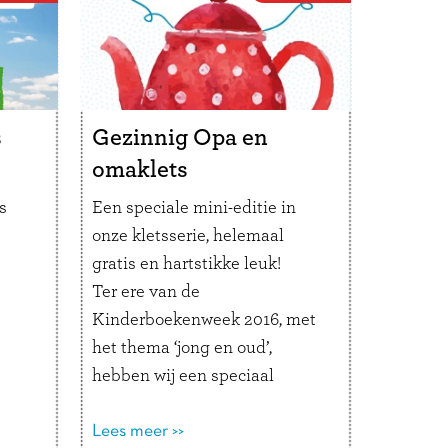
nk
ids
schrift of typ ze op de
. Of:
ven
computer.
kan
je
Wanneer ben je jaloers op mij?
ie
ter
Wanneer ben je trots op mij?
e
s
Gezinnig Opa en
oo’
ral
omaklets
e!
jden!
s
Een speciale mini-editie in
onze kletsserie, helemaal
gratis en hartstikke leuk!
Ter ere van de
Kinderboekenweek 2016, met
het thema ‘jong en oud’,
hebben wij een speciaal
kletsboekje gemaakt. Een mini-
uitvoering met de leukste en
Lees meer >>