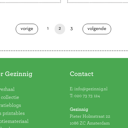
pagina
je bent nu op pagina
paginapage 2 of 3
pagina
pagina
1
2
3
pagina
vorige
volgende
r Gezinnig
Contact
E:
info@gezinnig.nl
verhaal
T:
020 73 73 124
collectie
ratieblogs
Gezinnig
s printables
Pieter Holmstraat 22
tiemateriaal
1086 ZC Amsterdam