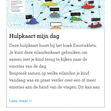
Hulpkaart mijn dag
Deze hulpkaart hoort bij het boek Emotieklets.
Je kunt deze eilandenkaart gebruiken om
samen met je kind terug te kijken naar de
emoties van de dag.
Bespreek samen op welke eilanden je kind
vandaag was en praat verder over een of meer
emoties aan de hand van de vragen. Dit kan aan
het einde van de dag of als een emotie heel erg
leeft op een bepaald moment, bijvoorbeeld als
Lees meer >>
er iets naars is gebeurd en je kind verdrietig is.