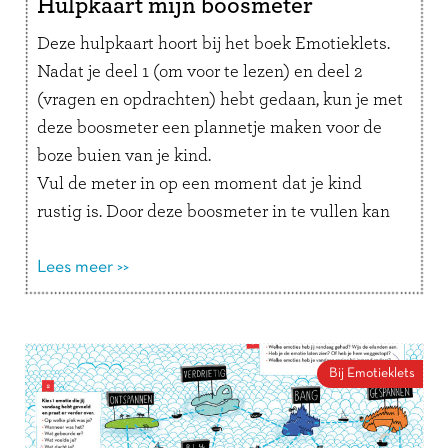
Hulpkaart mijn boosmeter
Deze hulpkaart hoort bij het boek Emotieklets.
Nadat je deel 1 (om voor te lezen) en deel 2
(vragen en opdrachten) hebt gedaan, kun je met
deze boosmeter een plannetje maken voor de
boze buien van je kind.
Vul de meter in op een moment dat je kind
rustig is. Door deze boosmeter in te vullen kan
een kind zélf bedenken wat hij kan doen als hij
een beetje of heel boos wordt. Zo voorkom je
Lees meer >>
ontploffingsgevaar.
Deze hulpkaart helpt je kind om aan te voelen
wat hij kan doen voordat hij echt heel boos is.
Bij Emotieklets
Als je kind leert herkennen hoe boos hij is, kan
hij – samen met jou – een plannetje maken om
de boosheid aan te pakken.