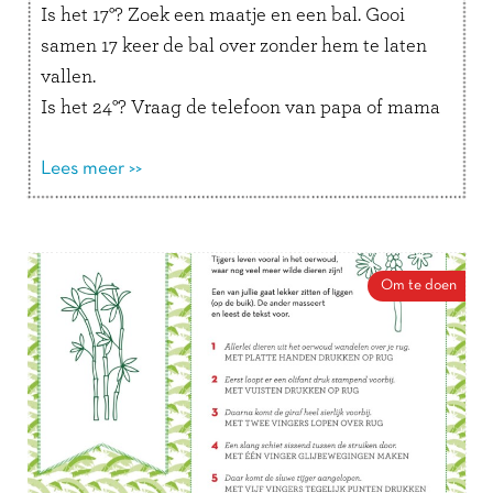
Is het 17°? Zoek een maatje en een bal. Gooi
samen 17 keer de bal over zonder hem te laten
vallen.
Is het 24°? Vraag de telefoon van papa of mama
en stuur een appje met precies 24 emoji’s naar
iemand die jij lief vindt.
Lees meer >>
Is het 30°? Vertel in een briefje met precies 30
woorden waarom jij zo graag een ijsje wil.
Zelf opdrachten verzinnen mag natuurlijk ook!
Om te doen