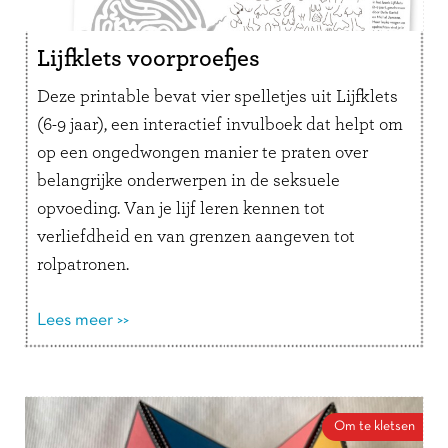
Lijfklets voorproefjes
Deze printable bevat vier spelletjes uit Lijfklets
(6-9 jaar), een interactief invulboek dat helpt om
op een ongedwongen manier te praten over
belangrijke onderwerpen in de seksuele
opvoeding. Van je lijf leren kennen tot
verliefdheid en van grenzen aangeven tot
rolpatronen.
Onderwerpen worden met humor en
luchtigheid behandeld. De vragen en
Lees meer >>
opdrachten nodigen kind en ouder uit om
samen te kletsen, te lachen en vooral veel te
leren.
Om te kletsen