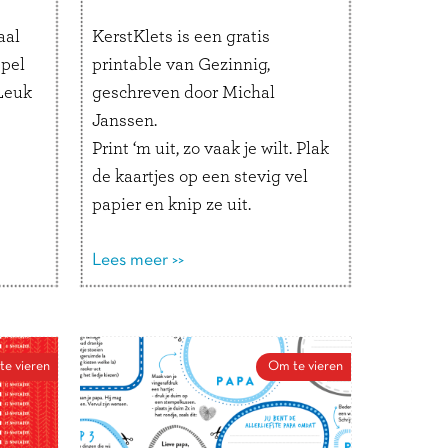
aal
KerstKlets is een gratis
spel
printable van Gezinnig,
 Leuk
geschreven door Michal
Janssen.
Print ‘m uit, zo vaak je wilt. Plak
de kaartjes op een stevig vel
papier en knip ze uit.
Een paar ideetjes voor gebruik:
Als kerstbal in de boom: kies
Lees meer >>
elke dag een bal en
beantwoord de vraag.
Als label voor een cadeautje:
e vieren
Om te vieren
de ontvanger mag het
cadeautje pas openmaken als
de vraag beantwoord is.