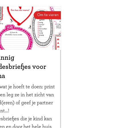
zomer? Met deze
list kan de voorpret
Om te vieren
ag al beginnen!
innig
desbriefjes voor
ma
wat je hoeft te doen: print
 en leg ze in het zicht van
d(eren) of geef je partner
int…!
sbriefjes die je kind kan
en en door het hele huis