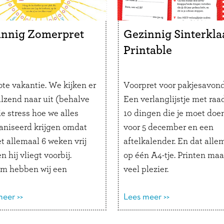
recies 30 woorden
 jij zo graag een ijsje
innig Zomerpret
Gezinnig Sinterkla
opdrachten verzinnen
Printable
atuurlijk ook!
ote vakantie. We kijken er
Voorpret voor pakjesavond
alzend naar uit (behalve
Een verlanglijstje met raad
e stress hoe we alles
10 dingen die je moet doe
aniseerd krijgen omdat
voor 5 december en een
t allemaal 6 weken vrij
aftelkalender. En dat alle
en hij vliegt voorbij.
op één A4-tje. Printen maa
m hebben wij een
veel plezier.
able gemaakt om er extra
an te genieten.
eer >>
Lees meer >>
llen jullie zeker doen