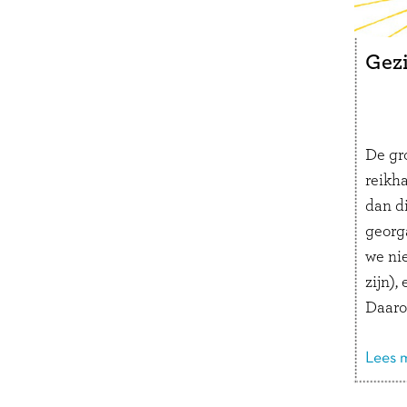
met p
waarom
wil.
Gez
Zelf 
mag n
De gr
reikh
dan di
georg
we nie
zijn), 
Daaro
print
lang v
Lees m
Wat wi