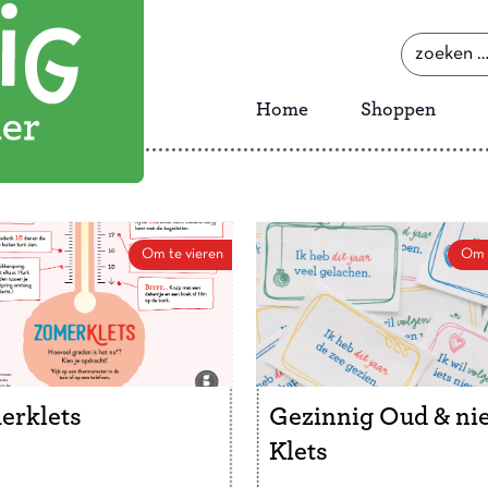
zoeken
naar:
Home
Shoppen
Om te vieren
Om t
erklets
Gezinnig Oud & ni
Klets