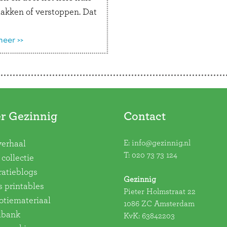
lakken of verstoppen. Dat
ch het mooiste cadeau
Moederdag of je
eer >>
ardag?
r Gezinnig
Contact
E:
info@gezinnig.nl
verhaal
T:
020 73 73 124
collectie
ratieblogs
Gezinnig
s printables
Pieter Holmstraat 22
tiemateriaal
1086 ZC Amsterdam
dbank
KvK: 63842203