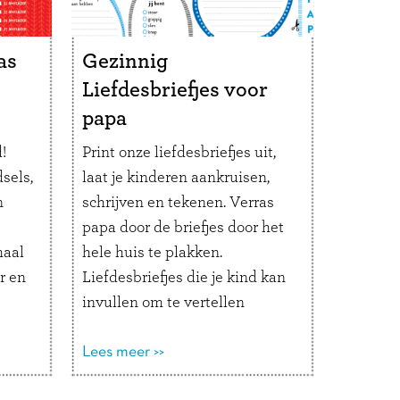
Als tafelversiering: leg bij
iedereen een kaartje op het
bord. Stel tijdens het diner om
as
Gezinnig
de beurt je vraag en laat hem
Liefdesbriefjes voor
door alle gasten beantwoorden.
papa
Leuk in de boom, als
!
Print onze liefdesbriefjes uit,
cadeaulabel of leg er bij
sels,
laat je kinderen aankruisen,
iedereen een op het bord
n
schrijven en tekenen. Verras
tijdens brunch of diner.
papa door de briefjes door het
Merry Xmas!
maal
hele huis te plakken.
r en
Liefdesbriefjes die je kind kan
invullen om te vertellen
hoeveel ze van papa houden.
Dat is toch het mooiste cadeau
Lees meer >>
voor Vaderdag of papa’s