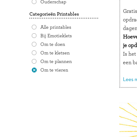
Ouderschap
Grati
Categorieën Printables
opdra
Alle printables
dagen
Bij Emotieklets
Hoeve
Om te doen
je opd
Om te kletsen
Is het
Om te plannen
een b
Om te vieren
bal o
vallen
Lees m
Is het
van p
een a
emoji’
vindt.
Is het