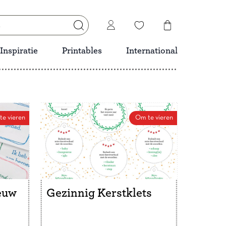
Inspiratie
Printables
International
e vieren
Om te vieren
euw
Gezinnig Kerstklets