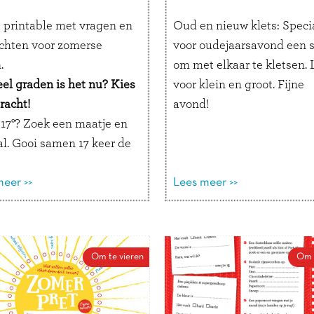
s printable met vragen en
Oud en nieuw klets: Speci
chten voor zomerse
voor oudejaarsavond een 
.
om met elkaar te kletsen.
el graden is het nu? Kies
voor klein en groot. Fijne
racht!
avond!
 17°? Zoek een maatje en
al. Gooi samen 17 keer de
ver zonder hem te laten
.
eer >>
Lees meer >>
 24°? Vraag de telefoon
apa of mama en stuur
ppje met precies 24
Om te vieren
Om t
s naar iemand die jij lief
 30°? Vertel in een briefje