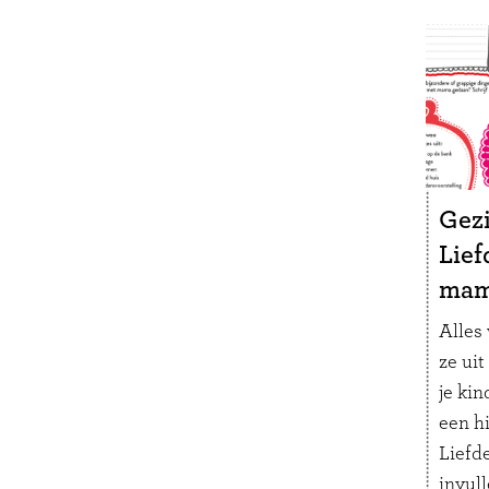
deze 
bucket
vanda
Gez
Lief
ma
Alles 
ze uit
je kin
een h
Liefde
invull