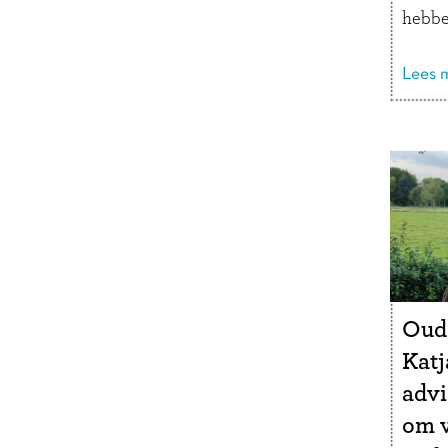
hebbe
een va
assor
Lees m
van J
een d
van e
Oud
Kat
advi
om v