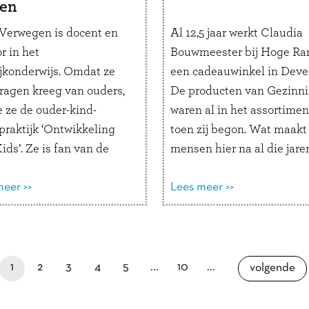
en
 Verwegen is docent en
Al 12,5 jaar werkt Claudia
r in het
Bouwmeester bij Hoge Ra
ijkonderwijs. Omdat ze
een cadeauwinkel in Deven
vragen kreeg van ouders,
De producten van Gezinn
e ze de ouder-kind-
waren al in het assortimen
praktijk ‘Ontwikkeling
toen zij begon. Wat maakt
ids’. Ze is fan van de
mensen hier na al die jare
oeken, die ze gebruikt
steeds voor naar de winke
ligheid te creëren voor
eer >>
komen? Wat is Hoge Ram
Lees meer >>
esprek. Hoe ziet jouw
voor winkel? “Het is één 
ls coach eruit?“Ik help
de oudste winkels van …
L
 inzicht te geven in het
verder
g van …
Lees verder
je bent nu op pagina
pagina
pagina
pagina
pagina
paginapage 1 of 17
laatste pagina
pagina
1
2
3
4
5
...
10
...
pagina
volgende