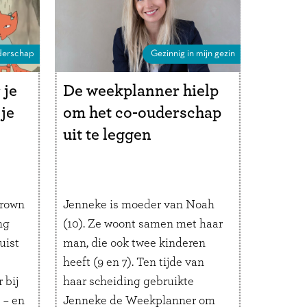
r
verschillende opvoedstijlen en
…
Lees verder
erschap
Gezinnig in mijn gezin
 je
De weekplanner hielp
 je
om het co-ouderschap
uit te leggen
Brown
Jenneke is moeder van Noah
ng
(10). Ze woont samen met haar
uist
man, die ook twee kinderen
heeft (9 en 7). Ten tijde van
 bij
haar scheiding gebruikte
 – en
Jenneke de Weekplanner om