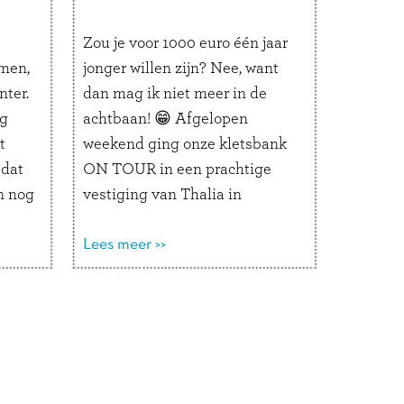
Zou je voor 1000 euro één jaar
men,
jonger willen zijn? Nee, want
ter.
dan mag ik niet meer in de
ig
achtbaan! 😁 Afgelopen
t
weekend ging onze kletsbank
 dat
ON TOUR in een prachtige
n nog
vestiging van Thalia in
l
Hamburg. Op de
en
‘Plaudercouch’ werden de
Lees meer >>
van
leukste duo-gesprekjes
ees
gevoerd. We stonden naast een
enorme glijbaan in de vorm
van een …
Lees verder