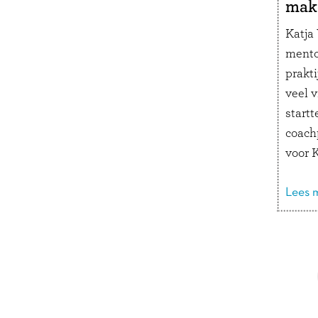
mak
Katja
mento
prakt
veel 
startt
coach
voor K
kletsb
om vei
Lees m
een g
werk a
Doorbladeren
ouders
gedra