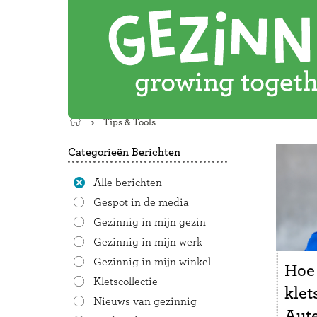
Tips & Tools
Terug
naar
Categorieën Berichten
de
startpagina
Alle berichten
Gespot in de media
Gezinnig in mijn gezin
Gezinnig in mijn werk
Gezinnig in mijn winkel
Hoe
Kletscollectie
kle
Nieuws van gezinnig
Aute