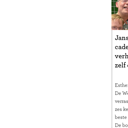
Jans
cade
verh
zelf
Esther
De We
verra
zes ke
beste
De bo