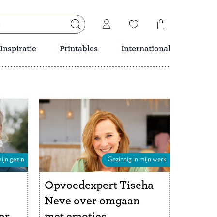
Inspiratie
Printables
International
ijn gezin
Gezinnig in mijn werk
Opvoedexpert Tischa
Neve over omgaan
ar
met emoties