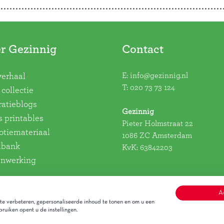
r Gezinnig
Contact
E:
info@gezinnig.nl
verhaal
T:
020 73 73 124
collectie
ratieblogs
Gezinnig
s printables
Pieter Holmstraat 22
tiemateriaal
1086 ZC Amsterdam
dbank
KvK: 63842203
nwerking
A
e verbeteren, gepersonaliseerde inhoud te tonen en om u een
ruiken opent u de instellingen.
Alge