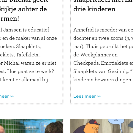
kijkje achter de
drie kinderen
ermen!
l Janssen is educatief
Annefrid is moeder van e
r en de maker van al onze
dochter en twee zoons (9, 7
oeken. Slaapklets,
jaar). Thuis gebruikt het g
eklets, Tafelklets…
de Weekplanner en
r Michal waren ze er niet
Checkpads, Emotieklets e
st. Hoe gaat ze te werk?
Slaapklets van Gezinnig. 
 komt er allemaal bij
kinderen bewaren dingen
n? Lees mee en ontdek
speciaal voor het Slaapkle
letsboeken tot stand
eer >>
moment.” Hoe helpen de
Lees meer >>
. Hoe ben je educatief
Gezinnig-producten jouw
r geworden? “Als kind
gezin? “Ik vind de
ik altijd juffrouw …
Lees
Weekplanner en de Chec
r
superfijne producten die 