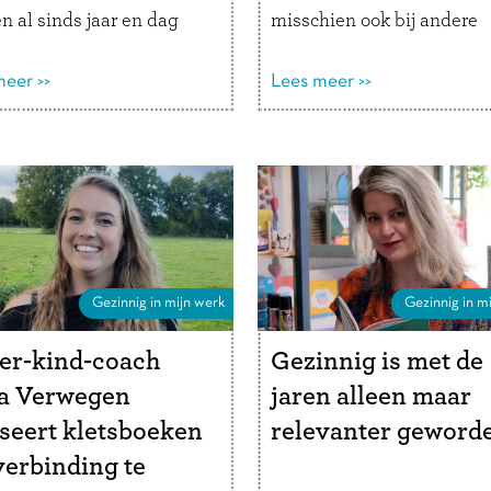
n al sinds jaar en dag
misschien ook bij andere
ste plek in het
ouders. We willen dolgraa
timent. Wat is De Wereld
eer >>
empathisch zijn, maar het 
Lees meer >>
ansje precies? “We zijn
verleidelijk om gerust te
agbesteding in de vorm
stellen, advies te geven of
en …
Lees verder
oplossing aan te dragen. …
Lees verder
Gezinnig in mijn werk
Gezinnig in mi
er-kind-coach
Gezinnig is met de
ja Verwegen
jaren alleen maar
seert kletsboeken
relevanter geword
erbinding te