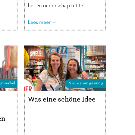
het co-ouderschap uit te
g
leggen aan Noah. Nu is het
is zo
Kletskwartet favoriet. Hoe
Lees meer >>
heeft Gezinnig geholpen in de
 een
periode van de scheiding?
“Toen we gingen …
Lees verder
jn winkel
Nieuws van gezinnig
Was eine schöne Idee
en