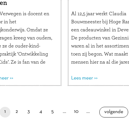
en
 Verwegen is docent en
Al 12,5 jaar werkt Claudia
r in het
Bouwmeester bij Hoge Ra
ijkonderwijs. Omdat ze
een cadeauwinkel in Deven
vragen kreeg van ouders,
De producten van Gezinn
e ze de ouder-kind-
waren al in het assortimen
praktijk ‘Ontwikkeling
toen zij begon. Wat maakt
ids’. Ze is fan van de
mensen hier na al die jare
oeken, die ze gebruikt
steeds voor naar de winke
ligheid te creëren voor
eer >>
komen? Wat is Hoge Ram
Lees meer >>
esprek. Hoe ziet jouw
voor winkel? “Het is één 
ls coach eruit?“Ik help
de oudste winkels van …
L
 inzicht te geven in het
verder
g van …
Lees verder
je bent nu op pagina
pagina
pagina
pagina
pagina
paginapage 1 of 19
laatste pagina
pagina
1
2
3
4
5
...
10
...
pagina
volgende