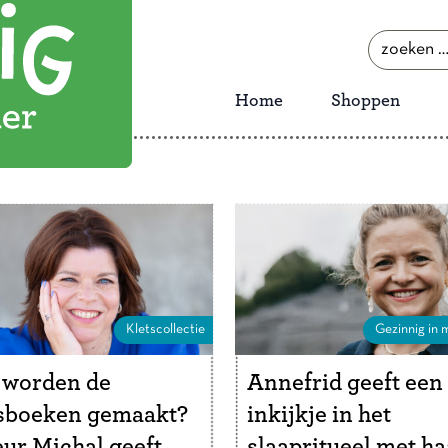
zoeken
naar:
Home
Shoppen
Kletscollectie
Gezinnig in m
 worden de
Annefrid geeft een
tsboeken gemaakt?
inkijkje in het
ur Michal geeft
slaapritueel met ha