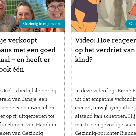
chaos in ons …
Lees verde
Gezinnig in mijn winkel
Oud
je verkoopt
Video: Hoe reageer
aus met een goed
op het verdriet van
aal – en heeft er
kind?
 ook één
 Joël is bedrijfsleider bij
In deze video legt Brené 
reld van Jansje: een
uit dat empathie verbindi
ssende cadeauwinkel en
creëert, terwijl sympathie j
er op rij uitgeroepen tot
afstand kan scheppen. Hij
 lunchroom van Haarlem.
raakte een gevoelige snaar
eken van Gezinnig
Gezinnig-oprichter Rianne