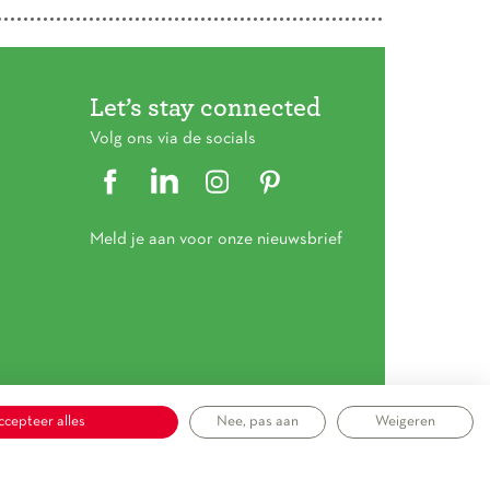
Let’s stay connected
Volg ons via de socials
Meld je aan voor onze nieuwsbrief
ccepteer alles
Nee, pas aan
Weigeren
mene voorwaarden
|
Privacy statement
|
Cookieverklaring