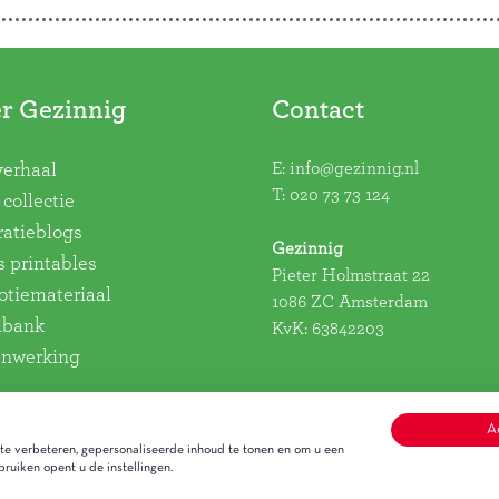
r Gezinnig
Contact
E:
info@gezinnig.nl
verhaal
T:
020 73 73 124
collectie
ratieblogs
Gezinnig
s printables
Pieter Holmstraat 22
tiemateriaal
1086 ZC Amsterdam
dbank
KvK: 63842203
nwerking
A
e verbeteren, gepersonaliseerde inhoud te tonen en om u een
ruiken opent u de instellingen.
Alge