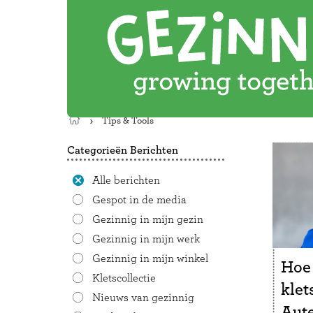
Tips & Tools
Terug
naar
Categorieën Berichten
de
startpagina
Alle berichten
Gespot in de media
Gezinnig in mijn gezin
Gezinnig in mijn werk
Gezinnig in mijn winkel
Hoe
Kletscollectie
kle
Nieuws van gezinnig
Aute