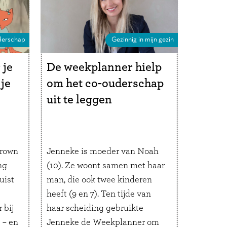
r
verschillende opvoedstijlen en
…
Lees verder
erschap
Gezinnig in mijn gezin
 je
De weekplanner hielp
 je
om het co-ouderschap
uit te leggen
Brown
Jenneke is moeder van Noah
ng
(10). Ze woont samen met haar
uist
man, die ook twee kinderen
heeft (9 en 7). Ten tijde van
 bij
haar scheiding gebruikte
 – en
Jenneke de Weekplanner om