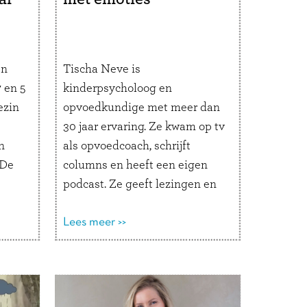
en
Tischa Neve is
 en 5
kinderpsycholoog en
ezin
opvoedkundige met meer dan
30 jaar ervaring. Ze kwam op tv
n
als opvoedcoach, schrijft
“De
columns en heeft een eigen
podcast. Ze geeft lezingen en
ts-
trainingen en schrijft boeken
over opvoeden. Ook is ze co-
Lees meer >>
auteur van Emotieklets. Wat
maakt opvoeding zo’n
kpads
eindeloos interessant
de
onderwerp voor jou? “Er zijn