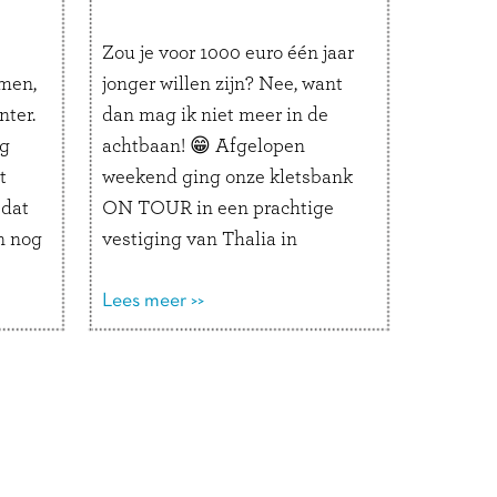
Zou je voor 1000 euro één jaar
men,
jonger willen zijn? Nee, want
ter.
dan mag ik niet meer in de
ig
achtbaan! 😁 Afgelopen
t
weekend ging onze kletsbank
 dat
ON TOUR in een prachtige
n nog
vestiging van Thalia in
l
Hamburg. Op de
en
‘Plaudercouch’ werden de
Lees meer >>
van
leukste duo-gesprekjes
ees
gevoerd. We stonden naast een
enorme glijbaan in de vorm
van een …
Lees verder