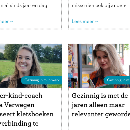
n al sinds jaar en dag
misschien ook bij andere
ste plek in het
ouders. We willen dolgraa
timent. Wat is De Wereld
eer >>
empathisch zijn, maar het 
Lees meer >>
ansje precies? “We zijn
verleidelijk om gerust te
agbesteding in de vorm
stellen, advies te geven of
en …
Lees verder
oplossing aan te dragen. …
Lees verder
Gezinnig in mijn werk
Gezinnig in mi
er-kind-coach
Gezinnig is met de
ja Verwegen
jaren alleen maar
seert kletsboeken
relevanter geword
erbinding te