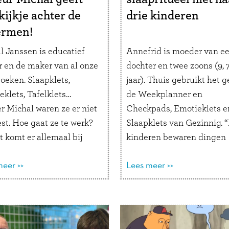
kijkje achter de
drie kinderen
ermen!
l Janssen is educatief
Annefrid is moeder van e
r en de maker van al onze
dochter en twee zoons (9, 7
oeken. Slaapklets,
jaar). Thuis gebruikt het g
eklets, Tafelklets…
de Weekplanner en
r Michal waren ze er niet
Checkpads, Emotieklets e
st. Hoe gaat ze te werk?
Slaapklets van Gezinnig. 
 komt er allemaal bij
kinderen bewaren dingen
n? Lees mee en ontdek
speciaal voor het Slaapkle
letsboeken tot stand
eer >>
moment.” Hoe helpen de
Lees meer >>
. Hoe ben je educatief
Gezinnig-producten jouw
r geworden? “Als kind
gezin? “Ik vind de
ik altijd juffrouw …
Lees
Weekplanner en de Chec
r
superfijne producten die 