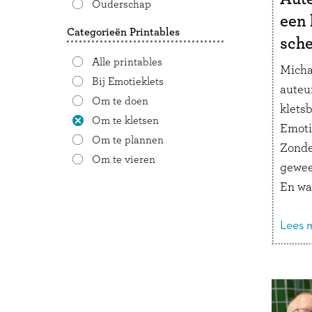
Ouderschap
een 
Categorieën Printables
sch
Alle printables
Micha
Bij Emotieklets
auteu
Om te doen
kletsb
Om te kletsen
Emoti
Om te plannen
Zonde
Om te vieren
gewee
En wat
kijke
hoe k
Lees m
komen
auteu
wilde 
verde