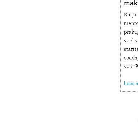
mak
Katja
mento
prakt
veel 
startt
coach
voor K
kletsb
om vei
Lees m
een g
werk a
Doorbladeren
ouders
gedra