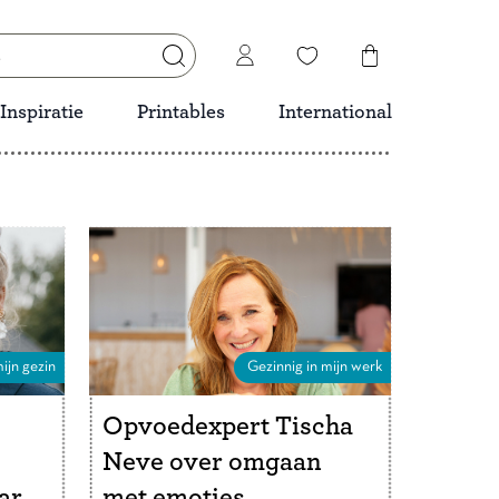
Inspiratie
Printables
International
ijn gezin
Gezinnig in mijn werk
Opvoedexpert Tischa
Neve over omgaan
ar
met emoties