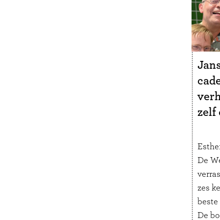
Jans
cade
verh
zelf
Esther
De We
verra
zes ke
beste
De bo