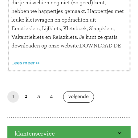
die je misschien nog niet (zo goed) kent,
hebben we happertjes gemaakt. Happertjes met
leuke kletsvragen en opdrachten uit
Emotieklets, Lijfklets, Kletsboek, Slaapklets,
Vakantieklets en Relaxklets. Je kunt ze gratis
downloaden op onze website.DOWNLOAD DE
HAPPERTJES Je kent ze vast wel, maar weet je
nog hoe je …
Lees meer >>
Lees verder
Doorbladeren
paginapage 1 of 4
je bent nu op pagina
pagina
pagina
pagina
1
2
3
4
pagina
volgende
klantenservice