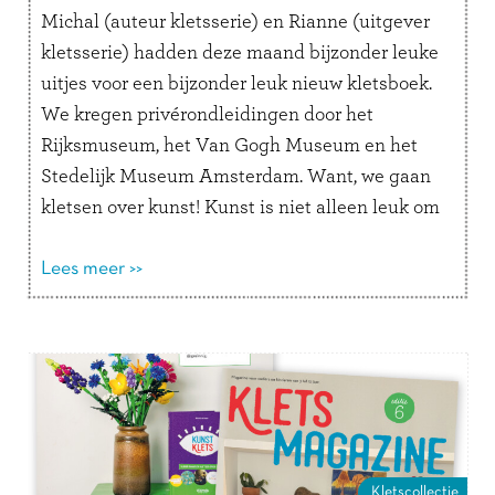
Michal (auteur kletsserie) en Rianne (uitgever
kletsserie) hadden deze maand bijzonder leuke
uitjes voor een bijzonder leuk nieuw kletsboek.
We kregen privérondleidingen door het
Rijksmuseum, het Van Gogh Museum en het
Stedelijk Museum Amsterdam. Want, we gaan
kletsen over kunst! Kunst is niet alleen leuk om
naar te kijken, maar het is ook hartstikke leuk …
Lees verder
Lees meer >>
Kletscollectie