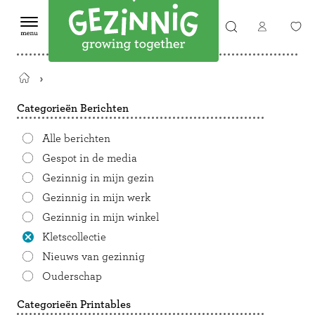
Terug
naar
Categorieën Berichten
de
startpagina
Alle berichten
Gespot in de media
Gezinnig in mijn gezin
Gezinnig in mijn werk
Gezinnig in mijn winkel
Kletscollectie
Nieuws van gezinnig
Ouderschap
Categorieën Printables