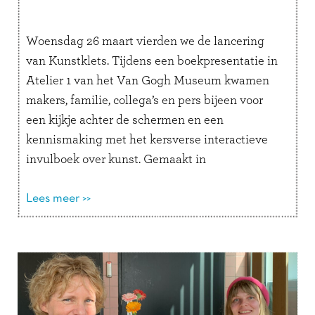
Woensdag 26 maart vierden we de lancering
van Kunstklets. Tijdens een boekpresentatie in
Atelier 1 van het Van Gogh Museum kwamen
makers, familie, collega’s en pers bijeen voor
een kijkje achter de schermen en een
kennismaking met het kersverse interactieve
invulboek over kunst. Gemaakt in
samenwerking met het Rijksmuseum, Het Van
Gogh Museum en Stedelijk …
Lees meer >>
Lees verder