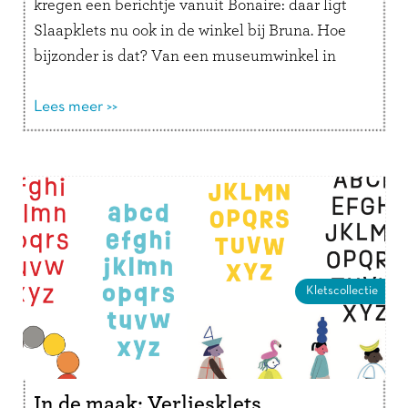
kregen een berichtje vanuit Bonaire: daar ligt
Slaapklets nu ook in de winkel bij Bruna. Hoe
bijzonder is dat? Van een museumwinkel in
België tot een boekhandel onder de …
Lees
verder
Lees meer >>
Kletscollectie
In de maak: Verliesklets