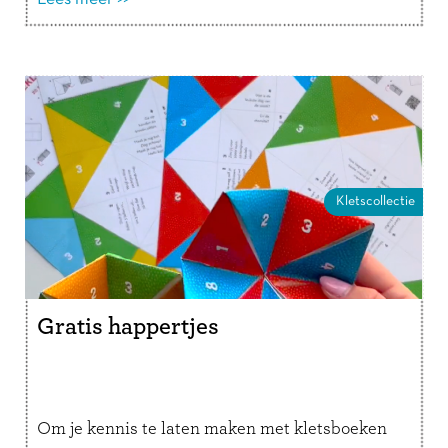
stapel Kletsmagazines aan te vragen.
Organiseer je vanuit een opvoedpoli,
bibliotheek of school …
Lees verder
Kletscollectie
Gratis happertjes
Om je kennis te laten maken met kletsboeken